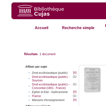
Accueil
Recherche simple
Résultats
1
document
Affiner par sujet
[X]
•
Droit ecclésiastique (public)
(1)
Droit ecclésiastique (public) -
•
Sources
(1)
Droit ecclésiastique (public) –
•
Concordat (1801 ; France)
[X]
•
Eglise et Etat - Gallicanisme
(1)
•
France
[X]
•
Manuels d'enseignement