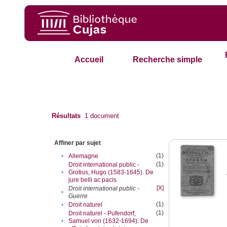
Accueil
Recherche simple
Résultats
1
document
Affiner par sujet
(1)
•
Allemagne
(1)
Droit international public -
•
Grotius, Hugo (1583-1645). De
jure belli ac pacis
[X]
Droit international public -
•
Guerre
(1)
•
Droit naturel
(1)
Droit naturel - Pufendorf,
•
Samuel von (1632-1694). De