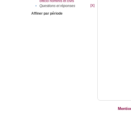
officio hominis et civis
[X]
•
Questions et réponses
Affiner par période
Mentio