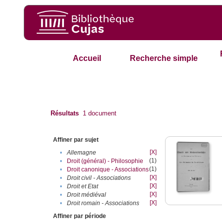
Accueil
Recherche simple
Résultats
1
document
Affiner par sujet
[X]
•
Allemagne
(1)
•
Droit (général) - Philosophie
(1)
•
Droit canonique - Associations
[X]
•
Droit civil - Associations
[X]
•
Droit et Etat
[X]
•
Droit médiéval
[X]
•
Droit romain - Associations
Affiner par période