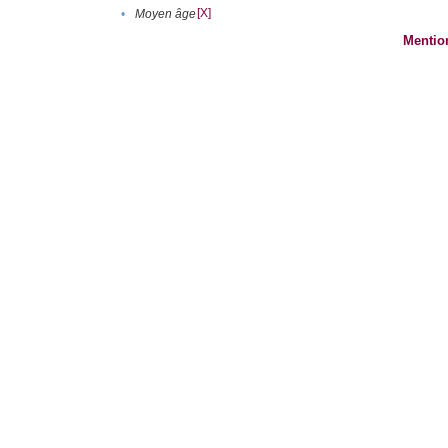
[X]
•
Moyen âge
Mentio