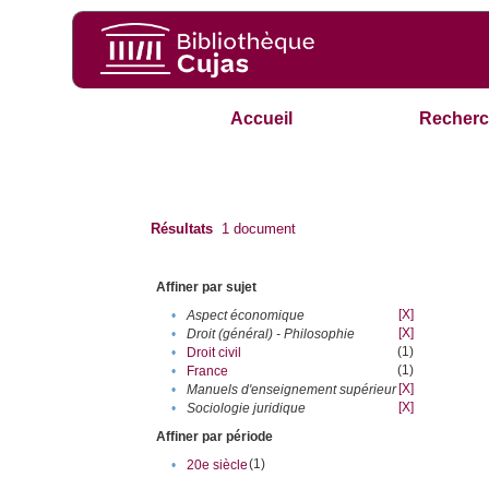
Accueil
Recherc
Résultats
1
document
Affiner par sujet
[X]
•
Aspect économique
[X]
•
Droit (général) - Philosophie
(1)
•
Droit civil
(1)
•
France
[X]
•
Manuels d'enseignement supérieur
[X]
•
Sociologie juridique
Affiner par période
(1)
•
20e siècle