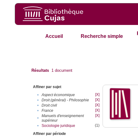
Accueil
Recherche simple
Résultats
1
document
Affiner par sujet
[X]
•
Aspect économique
[X]
•
Droit (général) - Philosophie
[X]
•
Droit civil
[X]
•
France
[X]
Manuels d'enseignement
•
supérieur
(1)
•
Sociologie juridique
Affiner par période