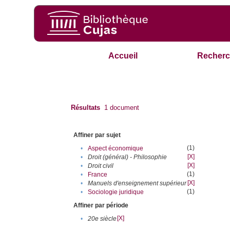
Accueil
Recherc
Résultats
1
document
Affiner par sujet
(1)
•
Aspect économique
[X]
•
Droit (général) - Philosophie
[X]
•
Droit civil
(1)
•
France
[X]
•
Manuels d'enseignement supérieur
(1)
•
Sociologie juridique
Affiner par période
[X]
•
20e siècle