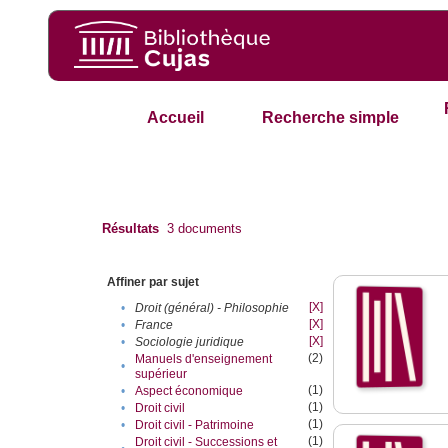
Accueil
Recherche simple
Résultats
3
documents
Affiner par sujet
[X]
•
Droit (général) - Philosophie
[X]
•
France
[X]
•
Sociologie juridique
(2)
Manuels d'enseignement
•
supérieur
(1)
•
Aspect économique
(1)
•
Droit civil
(1)
•
Droit civil - Patrimoine
(1)
Droit civil - Successions et