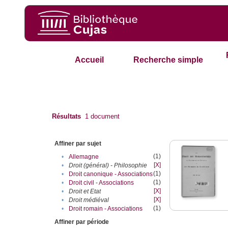
Accueil
Recherche simple
Résultats
1
document
Affiner par sujet
(1)
•
Allemagne
[X]
•
Droit (général) - Philosophie
(1)
•
Droit canonique - Associations
(1)
•
Droit civil - Associations
[X]
•
Droit et Etat
[X]
•
Droit médiéval
(1)
•
Droit romain - Associations
Affiner par période