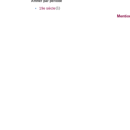
Affiner par période
(1)
•
19e siècle
Mentio