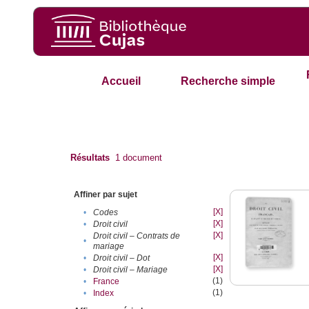
Accueil
Recherche simple
Résultats
1
document
Affiner par sujet
[X]
•
Codes
[X]
•
Droit civil
[X]
Droit civil – Contrats de
•
mariage
[X]
•
Droit civil – Dot
[X]
•
Droit civil – Mariage
(1)
•
France
(1)
•
Index