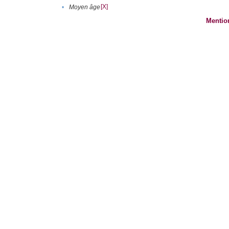
[X]
•
Moyen âge
Mentio