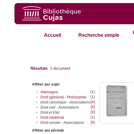
Accueil
Recherche simple
Résultats
1
document
Affiner par sujet
(1)
•
Allemagne
(1)
•
Droit (général) - Philosophie
[X]
•
Droit canonique - Associations
[X]
•
Droit civil - Associations
[X]
•
Droit et Etat
(1)
•
Droit médiéval
[X]
•
Droit romain - Associations
Affiner par période