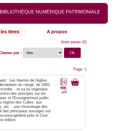
BIBLIOTHÈQUE NUMÉRIQUE PATRIMONIALE
les titres
A propos
Votre panier
(
0
)
Classer par :
Page: 1
nt : Les libertés de l'église
déclaration du clergé, de 1682,
cordat, - et sa loi organique,
ition des principes sur les
res et l'Enseignement public
t au régime des Cultes, aux
, etc. ; une chronologie des
né des principaux ouvrages sur
rocureur-général près la Cour
me édition