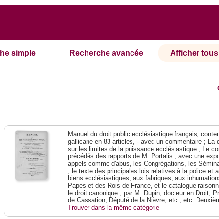
he simple
Recherche avancée
Afficher tous 
Manuel du droit public ecclésiastique français, contena
gallicane en 83 articles, - avec un commentaire ; La 
sur les limites de la puissance ecclésiastique ; Le con
précédés des rapports de M. Portalis ; avec une expos
appels comme d'abus, les Congrégations, les Séminai
; le texte des principales lois relatives à la police e
biens ecclésiastiques, aux fabriques, aux inhumations
Papes et des Rois de France, et le catalogue raison
le droit canonique ; par M. Dupin, docteur en Droit, P
de Cassation, Député de la Nièvre, etc., etc. Deuxiè
Trouver dans la même catégorie