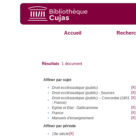
Accueil
Recherc
Résultats
1
document
Affiner par sujet
[X]
•
Droit ecclésiastique (public)
[X]
•
Droit ecclésiastique (public) - Sources
[X]
Droit ecclésiastique (public) – Concordat (1801
•
; France)
[X]
•
Eglise et Etat - Gallicanisme
[X]
•
France
[X]
•
Manuels d'enseignement
Affiner par période
[X]
•
19e siècle