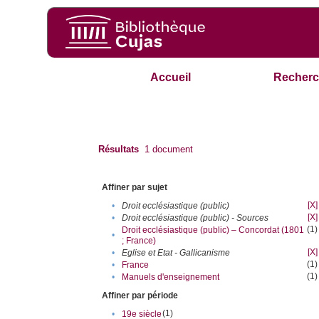
Accueil
Recherc
Résultats
1
document
Affiner par sujet
[X]
•
Droit ecclésiastique (public)
[X]
•
Droit ecclésiastique (public) - Sources
(1)
Droit ecclésiastique (public) – Concordat (1801
•
; France)
[X]
•
Eglise et Etat - Gallicanisme
(1)
•
France
(1)
•
Manuels d'enseignement
Affiner par période
(1)
•
19e siècle