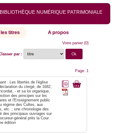
BIBLIOTHÈQUE NUMÉRIQUE PATRIMONIALE
les titres
A propos
Votre panier
(
0
)
Classer par :
Page: 1
nt : Les libertés de l'église
déclaration du clergé, de 1682,
cordat, - et sa loi organique,
ition des principes sur les
res et l'Enseignement public
t au régime des Cultes, aux
, etc. ; une chronologie des
né des principaux ouvrages sur
rocureur-général près la Cour
me édition