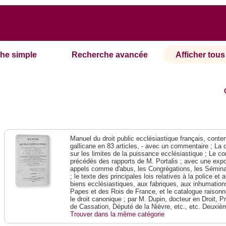
he simple
Recherche avancée
Afficher tous 
Manuel du droit public ecclésiastique français, contena
gallicane en 83 articles, - avec un commentaire ; La 
sur les limites de la puissance ecclésiastique ; Le con
précédés des rapports de M. Portalis ; avec une expos
appels comme d'abus, les Congrégations, les Séminai
; le texte des principales lois relatives à la police e
biens ecclésiastiques, aux fabriques, aux inhumations
Papes et des Rois de France, et le catalogue raison
le droit canonique ; par M. Dupin, docteur en Droit, P
de Cassation, Député de la Nièvre, etc., etc. Deuxiè
Trouver dans la même catégorie