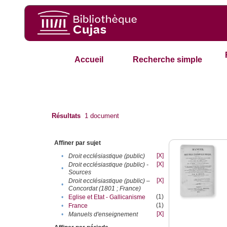
Accueil
Recherche simple
Résultats
1
document
Affiner par sujet
[X]
•
Droit ecclésiastique (public)
[X]
Droit ecclésiastique (public) -
•
Sources
[X]
Droit ecclésiastique (public) –
•
Concordat (1801 ; France)
(1)
•
Eglise et Etat - Gallicanisme
(1)
•
France
[X]
•
Manuels d'enseignement