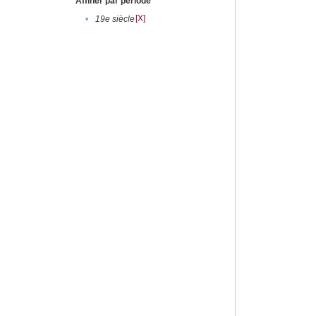
Affiner par période
[X]
•
19e siècle