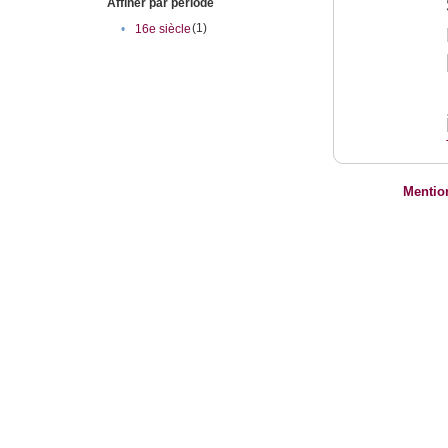
Affiner par période
(1)
•
16e siècle
Mentio