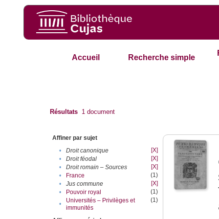
Accueil
Recherche simple
Résultats
1
document
Affiner par sujet
[X]
•
Droit canonique
[X]
•
Droit féodal
[X]
•
Droit romain – Sources
(1)
•
France
[X]
•
Jus commune
(1)
•
Pouvoir royal
(1)
Universités – Privilèges et
•
immunités