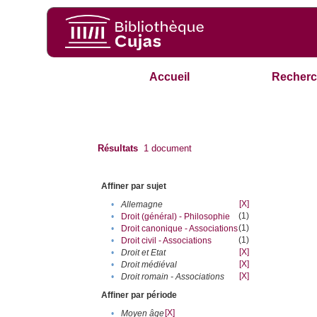
Accueil
Recherc
Résultats
1
document
Affiner par sujet
[X]
•
Allemagne
(1)
•
Droit (général) - Philosophie
(1)
•
Droit canonique - Associations
(1)
•
Droit civil - Associations
[X]
•
Droit et Etat
[X]
•
Droit médiéval
[X]
•
Droit romain - Associations
Affiner par période
[X]
•
Moyen âge