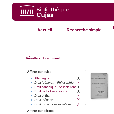
Accueil
Recherche simple
Résultats
1
document
Affiner par sujet
(1)
•
Allemagne
[X]
•
Droit (général) - Philosophie
(1)
•
Droit canonique - Associations
(1)
•
Droit civil - Associations
[X]
•
Droit et Etat
[X]
•
Droit médiéval
[X]
•
Droit romain - Associations
Affiner par période