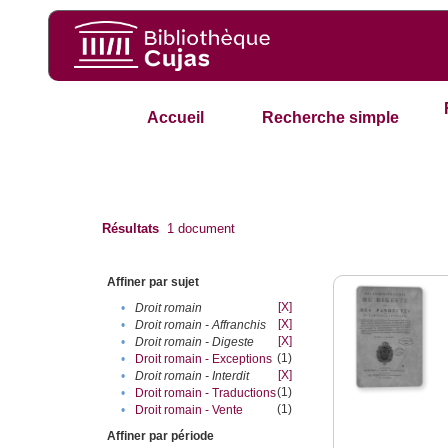
Accueil
Recherche simple
Résultats
1
document
Affiner par sujet
[X]
•
Droit romain
[X]
•
Droit romain - Affranchis
[X]
•
Droit romain - Digeste
(1)
•
Droit romain - Exceptions
[X]
•
Droit romain - Interdit
(1)
•
Droit romain - Traductions
(1)
•
Droit romain - Vente
Affiner par période