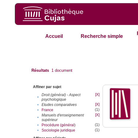
Accueil
Recherche simple
Résultats
1
document
Affiner par sujet
[X]
Droit (général) - Aspect
•
psychologique
[X]
•
Etudes comparatives
(1)
•
France
[X]
Manuels d'enseignement
•
supérieur
(1)
•
Procédure (général)
(1)
•
Sociologie juridique