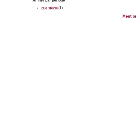
Affiner par période
(1)
•
20e siècle
Mentio