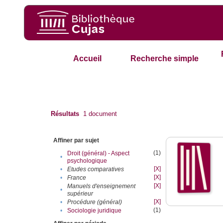
Accueil
Recherche simple
Résultats
1
document
Affiner par sujet
(1)
Droit (général) - Aspect
•
psychologique
[X]
•
Etudes comparatives
[X]
•
France
[X]
Manuels d'enseignement
•
supérieur
[X]
•
Procédure (général)
(1)
•
Sociologie juridique