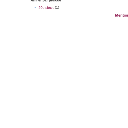
Affiner par période
(1)
•
20e siècle
Mentio