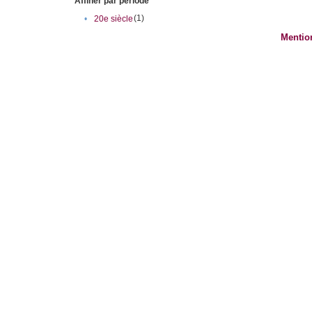
Affiner par période
(1)
•
20e siècle
Mentio