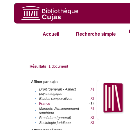
Accueil
Recherche simple
Résultats
1
document
Affiner par sujet
[X]
Droit (général) - Aspect
•
psychologique
[X]
•
Etudes comparatives
(1)
•
France
[X]
Manuels d'enseignement
•
supérieur
[X]
•
Procédure (général)
[X]
•
Sociologie juridique