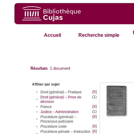
Accueil
Recherche simple
Résultats
1
document
Affiner par sujet
[X]
•
Droit (général) – Pratique
(1)
Droit (général) – Prise de
•
décision
[X]
•
France
(1)
•
Justice – Administration
[X]
Procédure (général) –
•
Processus judiciaire
[X]
•
Procédure civile
[X]
Procédure pénale – Instruction
•