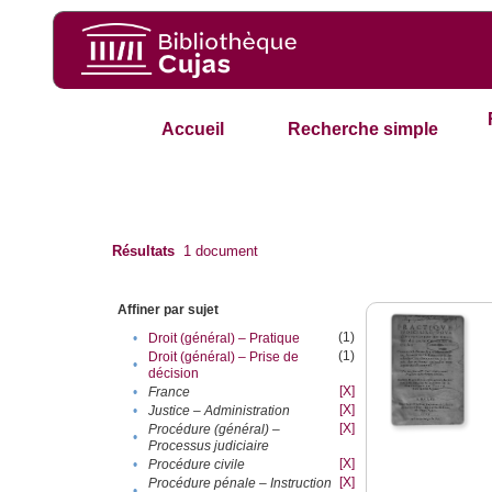
Accueil
Recherche simple
Résultats
1
document
Affiner par sujet
(1)
•
Droit (général) – Pratique
(1)
Droit (général) – Prise de
•
décision
[X]
•
France
[X]
•
Justice – Administration
[X]
Procédure (général) –
•
Processus judiciaire
[X]
•
Procédure civile
[X]
Procédure pénale – Instruction
•