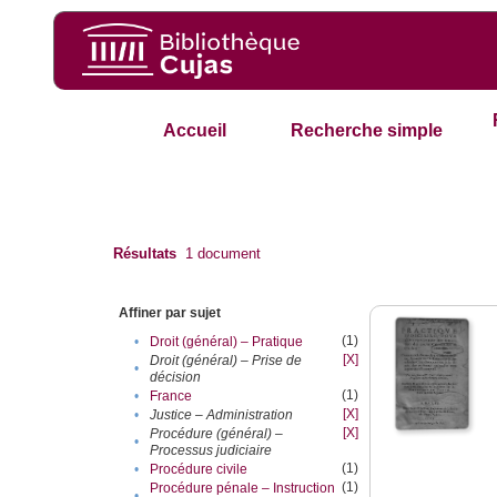
Accueil
Recherche simple
Résultats
1
document
Affiner par sujet
(1)
•
Droit (général) – Pratique
[X]
Droit (général) – Prise de
•
décision
(1)
•
France
[X]
•
Justice – Administration
[X]
Procédure (général) –
•
Processus judiciaire
(1)
•
Procédure civile
(1)
Procédure pénale – Instruction
•