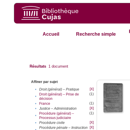
Accueil
Recherche simple
Résultats
1
document
Affiner par sujet
[X]
•
Droit (général) – Pratique
(1)
Droit (général) – Prise de
•
décision
(1)
•
France
[X]
•
Justice – Administration
(1)
Procédure (général) –
•
Processus judiciaire
[X]
•
Procédure civile
[X]
Procédure pénale – Instruction
•