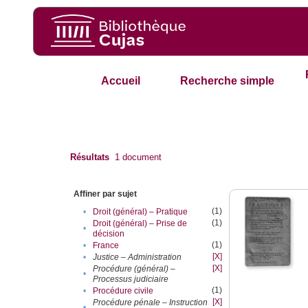
Accueil
Recherche simple
Résultats
1
document
Affiner par sujet
(1)
•
Droit (général) – Pratique
(1)
Droit (général) – Prise de
•
décision
(1)
•
France
[X]
•
Justice – Administration
[X]
Procédure (général) –
•
Processus judiciaire
(1)
•
Procédure civile
[X]
Procédure pénale – Instruction
•