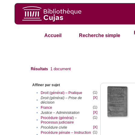
Accueil
Recherche simple
Résultats
1
document
Affiner par sujet
(1)
•
Droit (général) – Pratique
[X]
Droit (général) – Prise de
•
décision
(1)
•
France
[X]
•
Justice – Administration
(1)
Procédure (général) –
•
Processus judiciaire
[X]
•
Procédure civile
(1)
Procédure pénale – Instruction
•