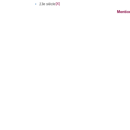
[X]
•
13e siècle
Mentio