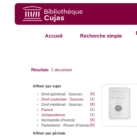
Accueil
Recherche simple
Résultats
1
document
Affiner par sujet
[X]
•
Droit (général) - Sources
(1)
•
Droit coutumier - Sources
[X]
•
Droit médiéval - Sources
(1)
•
France
(1)
•
Jurisprudence
[X]
•
Normandie (France)
[X]
•
Parlements - Rouen (France)
Affiner par période