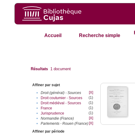
Accueil
Recherche simple
Résultats
1
document
Affiner par sujet
[X]
•
Droit (général) - Sources
(1)
•
Droit coutumier - Sources
(1)
•
Droit médiéval - Sources
(1)
•
France
(1)
•
Jurisprudence
[X]
•
Normandie (France)
[X]
•
Parlements - Rouen (France)
Affiner par période