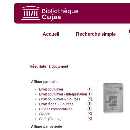
Accueil
Recherche simple
Résultats
1
document
Affiner par sujet
(1)
•
Droit coutumier
(1)
•
Droit coutumier - Interprétation
[X]
•
Droit coutumier – Sources
(1)
•
Droit féodal - Sources
(1)
•
Etudes comparatives
[X]
•
France
[X]
•
Paris (France)
Affiner par période