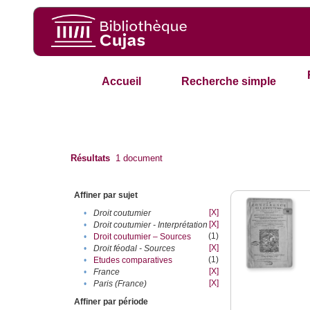
Accueil
Recherche simple
Résultats
1
document
Affiner par sujet
[X]
•
Droit coutumier
[X]
•
Droit coutumier - Interprétation
(1)
•
Droit coutumier – Sources
[X]
•
Droit féodal - Sources
(1)
•
Etudes comparatives
[X]
•
France
[X]
•
Paris (France)
Affiner par période