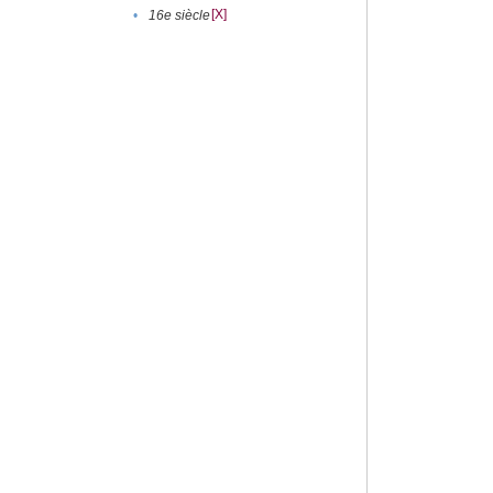
[X]
•
16e siècle