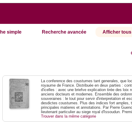
he simple
Recherche avancée
Afficher tous 
La conference des coustumes tant generales, que loca
royaume de France. Distribuée en deux parties : conte
d'icelles : avec une briefve explication tirée des loi
anciens docteurs et modernes. Ensemble des ordonn
souveraines : le tout pour servir d'interpretation et e
desdictes coustumes. Plus des indices fort amples, t
principales matieres et annotations. Par Pierre Gueno
lieutenant particulier au siege royal d'Issoudun. Prem
Trouver dans la même catégorie