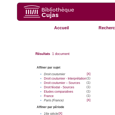
Accueil
Recherc
Résultats
1
document
Affiner par sujet
[X]
•
Droit coutumier
(1)
•
Droit coutumier - Interprétation
(1)
•
Droit coutumier – Sources
(1)
•
Droit féodal - Sources
(1)
•
Etudes comparatives
(1)
•
France
[X]
•
Paris (France)
Affiner par période
[X]
•
16e siècle