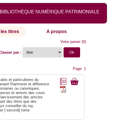
BIBLIOTHÈQUE NUMÉRIQUE PATRIMONIALE
les titres
A propos
Votre panier
(
0
)
Classer par :
Page: 1
les et particulieres du
nant l'harmonie et difference
x romaines ou canoniques,
ances et arrests des cours
sclarcissement des articles
ant des titres que des
ys conseiller du roy,
ier [-second] tome