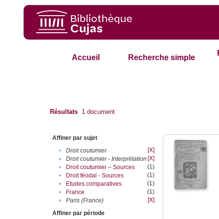
Accueil
Recherche simple
Résultats
1
document
Affiner par sujet
[X]
•
Droit coutumier
[X]
•
Droit coutumier - Interprétation
(1)
•
Droit coutumier – Sources
(1)
•
Droit féodal - Sources
(1)
•
Etudes comparatives
(1)
•
France
[X]
•
Paris (France)
Affiner par période