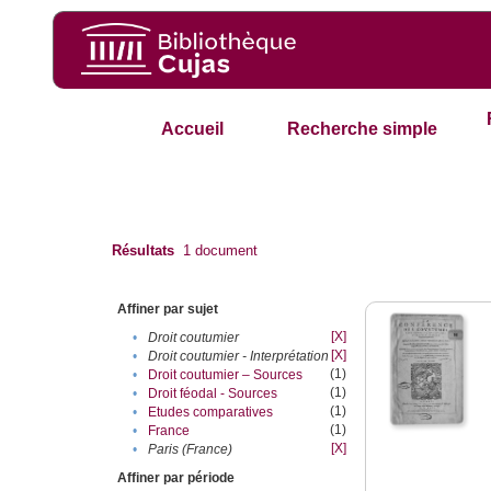
Accueil
Recherche simple
Résultats
1
document
Affiner par sujet
[X]
•
Droit coutumier
[X]
•
Droit coutumier - Interprétation
(1)
•
Droit coutumier – Sources
(1)
•
Droit féodal - Sources
(1)
•
Etudes comparatives
(1)
•
France
[X]
•
Paris (France)
Affiner par période