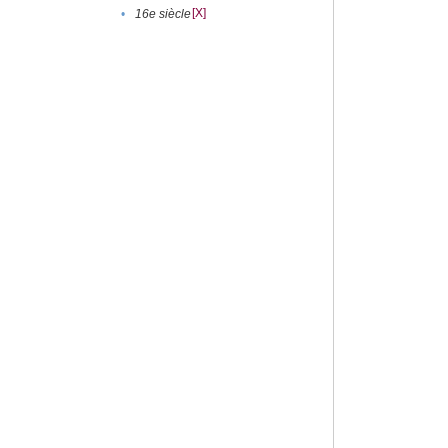
[X]
•
16e siècle