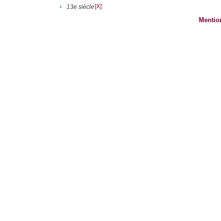
[X]
•
13e siècle
Mentio