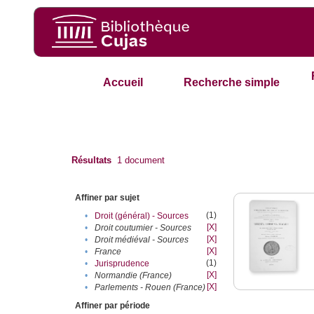
Accueil
Recherche simple
Résultats
1
document
Affiner par sujet
(1)
•
Droit (général) - Sources
[X]
•
Droit coutumier - Sources
[X]
•
Droit médiéval - Sources
[X]
•
France
(1)
•
Jurisprudence
[X]
•
Normandie (France)
[X]
•
Parlements - Rouen (France)
Affiner par période