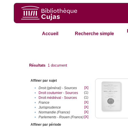
Accueil
Recherche simple
Résultats
1
document
Affiner par sujet
[X]
•
Droit (général) - Sources
(1)
•
Droit coutumier - Sources
(1)
•
Droit médiéval - Sources
[X]
•
France
[X]
•
Jurisprudence
[X]
•
Normandie (France)
[X]
•
Parlements - Rouen (France)
Affiner par période