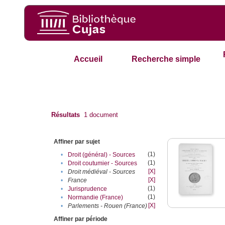
Accueil
Recherche simple
Résultats
1
document
Affiner par sujet
(1)
•
Droit (général) - Sources
(1)
•
Droit coutumier - Sources
[X]
•
Droit médiéval - Sources
[X]
•
France
(1)
•
Jurisprudence
(1)
•
Normandie (France)
[X]
•
Parlements - Rouen (France)
Affiner par période