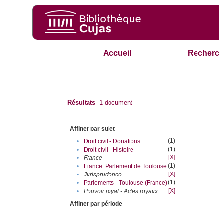
Accueil
Recherc
Résultats
1
document
Affiner par sujet
(1)
•
Droit civil - Donations
(1)
•
Droit civil - Histoire
[X]
•
France
(1)
•
France. Parlement de Toulouse
[X]
•
Jurisprudence
(1)
•
Parlements - Toulouse (France)
[X]
•
Pouvoir royal - Actes royaux
Affiner par période