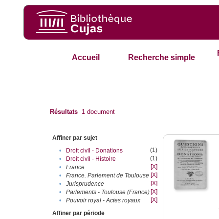
Accueil
Recherche simple
Résultats
1
document
Affiner par sujet
(1)
•
Droit civil - Donations
(1)
•
Droit civil - Histoire
[X]
•
France
[X]
•
France. Parlement de Toulouse
[X]
•
Jurisprudence
[X]
•
Parlements - Toulouse (France)
[X]
•
Pouvoir royal - Actes royaux
Affiner par période