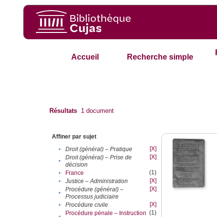
Accueil
Recherche simple
Résultats
1
document
Affiner par sujet
[X]
•
Droit (général) – Pratique
[X]
Droit (général) – Prise de
•
décision
(1)
•
France
[X]
•
Justice – Administration
[X]
Procédure (général) –
•
Processus judiciaire
[X]
•
Procédure civile
(1)
Procédure pénale – Instruction
•