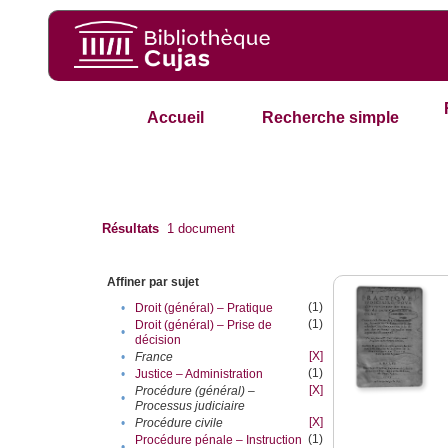
Accueil
Recherche simple
Résultats
1
document
Affiner par sujet
(1)
•
Droit (général) – Pratique
(1)
Droit (général) – Prise de
•
décision
[X]
•
France
(1)
•
Justice – Administration
[X]
Procédure (général) –
•
Processus judiciaire
[X]
•
Procédure civile
(1)
Procédure pénale – Instruction
•