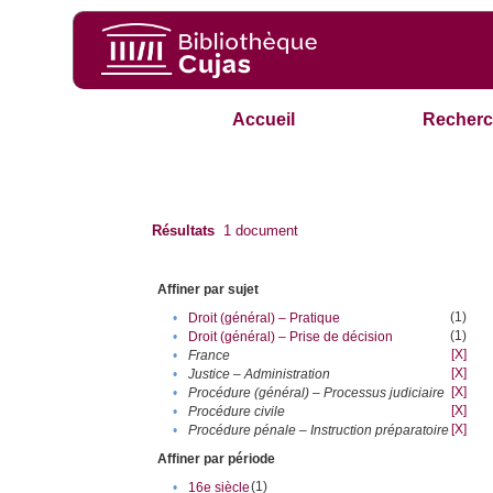
Accueil
Recherc
Résultats
1
document
Affiner par sujet
(1)
•
Droit (général) – Pratique
(1)
•
Droit (général) – Prise de décision
[X]
•
France
[X]
•
Justice – Administration
[X]
•
Procédure (général) – Processus judiciaire
[X]
•
Procédure civile
[X]
•
Procédure pénale – Instruction préparatoire
Affiner par période
(1)
•
16e siècle