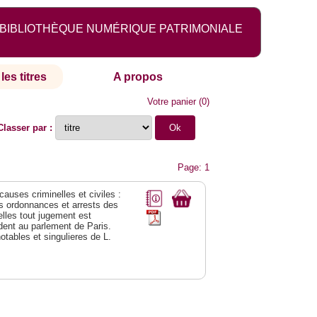
BIBLIOTHÈQUE NUMÉRIQUE PATRIMONIALE
les titres
A propos
Votre panier
(
0
)
Classer par :
Page: 1
 causes criminelles et civiles :
es ordonnances et arrests des
lles tout jugement est
dent au parlement de Paris.
notables et singulieres de L.