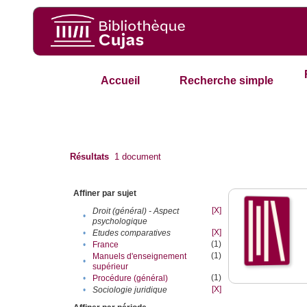
Accueil
Recherche simple
Résultats
1
document
Affiner par sujet
[X]
Droit (général) - Aspect
•
psychologique
[X]
•
Etudes comparatives
(1)
•
France
(1)
Manuels d'enseignement
•
supérieur
(1)
•
Procédure (général)
[X]
•
Sociologie juridique