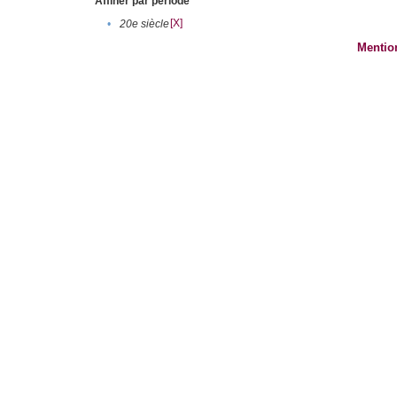
Affiner par période
[X]
•
20e siècle
Mentio