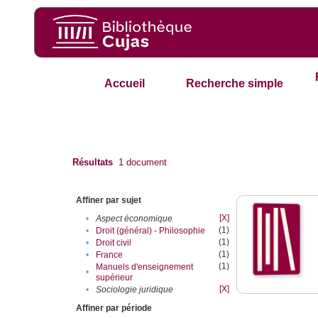
Accueil
Recherche simple
Résultats
1
document
Affiner par sujet
[X]
•
Aspect économique
(1)
•
Droit (général) - Philosophie
(1)
•
Droit civil
(1)
•
France
(1)
Manuels d'enseignement
•
supérieur
[X]
•
Sociologie juridique
Affiner par période