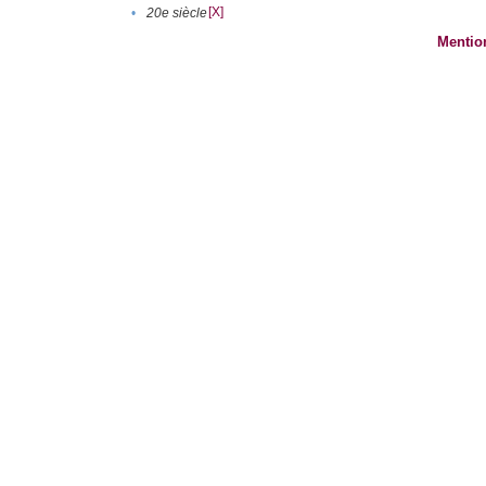
[X]
•
20e siècle
Mentio