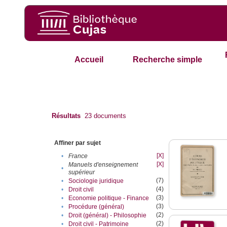
Accueil
Recherche simple
Résultats
23
documents
Affiner par sujet
[X]
•
France
[X]
Manuels d'enseignement
•
supérieur
(7)
•
Sociologie juridique
(4)
•
Droit civil
(3)
•
Economie politique - Finance
(3)
•
Procédure (général)
(2)
•
Droit (général) - Philosophie
(2)
•
Droit civil - Patrimoine