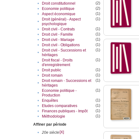
(2)
•
Droit constitutionnel
(2)
•
Economie politique
(1)
•
Aspect économique
(1)
Droit (général) - Aspect
•
psychologique
(1)
•
Droit civil - Contrats
(1)
•
Droit civil - Famille
(1)
•
Droit civil - Mariage
(1)
•
Droit civil - Obligations
(1)
Droit civil - Successions et
•
héritages
(1)
Droit fiscal - Droits
•
d'enregistrement
(1)
•
Droit public
(1)
•
Droit romain
(1)
Droit romain - Successions et
•
héritages
(1)
Economie politique -
•
Production
(1)
•
Enquêtes
(1)
•
Etudes comparatives
(1)
•
Finances publiques - Impôt
(1)
•
Méthodologie
Affiner par période
[X]
•
20e siècle