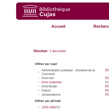
Accueil
Recherc
Résultats
1
document
Affiner par sujet
[X]
Administration publique - Domaine de la
•
Couronne
[X]
•
Droit civil
(1)
•
Droit coutumier
[X]
•
Droit féodal
[X]
•
France
[X]
•
Jurisprudence
Affiner par période
(1)
•
1500-1800