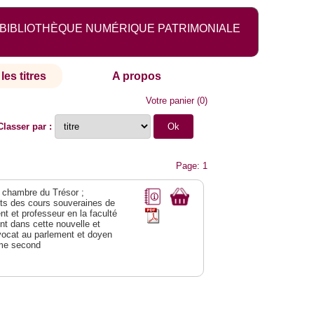
BIBLIOTHÈQUE NUMÉRIQUE PATRIMONIALE
les titres
A propos
Votre panier
(
0
)
Classer par :
Page: 1
 chambre du Trésor ;
êts des cours souveraines de
t et professeur en la faculté
t dans cette nouvelle et
avocat au parlement et doyen
ome second