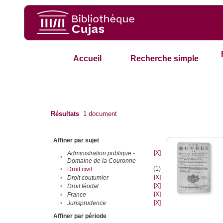
Accueil
Recherche simple
Résultats
1
document
Affiner par sujet
[X]
Administration publique -
•
Domaine de la Couronne
(1)
•
Droit civil
[X]
•
Droit coutumier
[X]
•
Droit féodal
[X]
•
France
[X]
•
Jurisprudence
Affiner par période