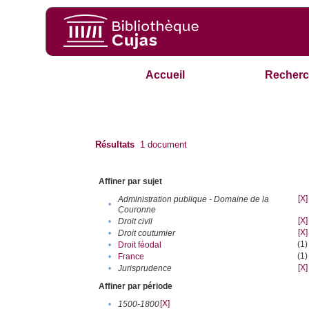
Accueil
Recherc
Résultats
1
document
Affiner par sujet
[X]
Administration publique - Domaine de la
•
Couronne
[X]
•
Droit civil
[X]
•
Droit coutumier
(1)
•
Droit féodal
(1)
•
France
[X]
•
Jurisprudence
Affiner par période
[X]
•
1500-1800