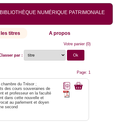
BIBLIOTHÈQUE NUMÉRIQUE PATRIMONIALE
les titres
A propos
Votre panier
(
0
)
Classer par :
Page: 1
 chambre du Trésor ;
êts des cours souveraines de
t et professeur en la faculté
t dans cette nouvelle et
avocat au parlement et doyen
ome second