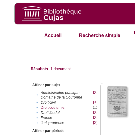
Accueil
Recherche simple
Résultats
1
document
Affiner par sujet
[X]
Administration publique -
•
Domaine de la Couronne
[X]
•
Droit civil
(1)
•
Droit coutumier
[X]
•
Droit féodal
[X]
•
France
[X]
•
Jurisprudence
Affiner par période