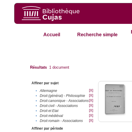
Accueil
Recherche simple
Résultats
1
document
Affiner par sujet
[X]
•
Allemagne
[X]
•
Droit (général) - Philosophie
[X]
•
Droit canonique - Associations
[X]
•
Droit civil - Associations
[X]
•
Droit et Etat
[X]
•
Droit médiéval
[X]
•
Droit romain - Associations
Affiner par période