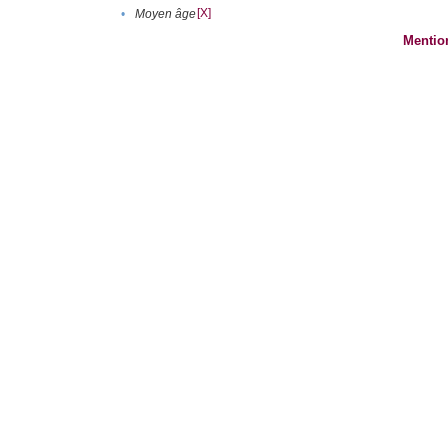
[X]
•
Moyen âge
Mentio